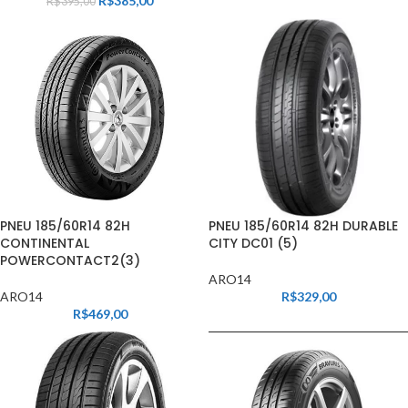
R$
385,00
R$
395,00
PNEU 185/60R14 82H
PNEU 185/60R14 82H DURABLE
CONTINENTAL
CITY DC01 (5)
POWERCONTACT2(3)
ARO14
ARO14
R$
329,00
R$
469,00