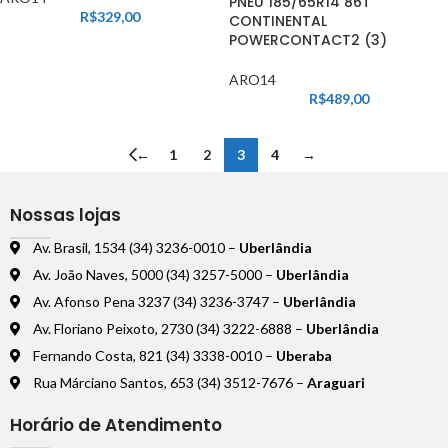
PNEU 185/65R14 86T
R$
329,00
CONTINENTAL
POWERCONTACT2 (3)
ARO14
R$
489,00
←
1
2
3
4
→
Nossas lojas
Av. Brasil, 1534 (34) 3236-0010 –
Uberlândia
Av. João Naves, 5000 (34) 3257-5000 –
Uberlândia
Av. Afonso Pena 3237 (34) 3236-3747 –
Uberlândia
Av. Floriano Peixoto, 2730 (34) 3222-6888 –
Uberlândia
Fernando Costa, 821 (34) 3338-0010 –
Uberaba
Rua Márciano Santos, 653 (34) 3512-7676 –
Araguari
Horário de Atendimento