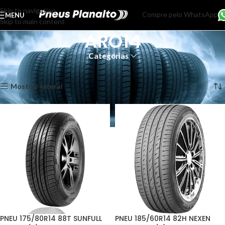
Skip to navigation
Compre pelo WhatsApp
MENU
Skip to main content
ARO14
Categorias
Início
ARO14
Página 3
Exibindo 25–36 de 42 resultados
Mostrar lateral
PNEU 175/80R14 88T SUNFULL
PNEU 185/60R14 82H NEXEN