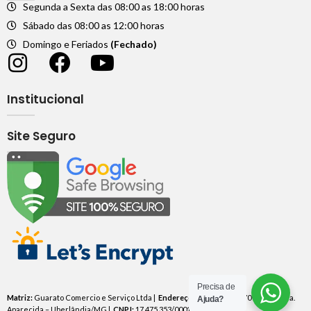
Segunda a Sexta das 08:00 as 18:00 horas
Sábado das 08:00 as 12:00 horas
Domingo e Feriados
(Fechado)
Institucional
Site Seguro
Precisa de
Matriz:
Guarato Comercio e Serviço Ltda |
Endereço:
Av. Brasil, 1470 – Nossa Sra.
Ajuda?
Aparecida – Uberlândia/MG |
CNPJ:
17.475.353/0001-40