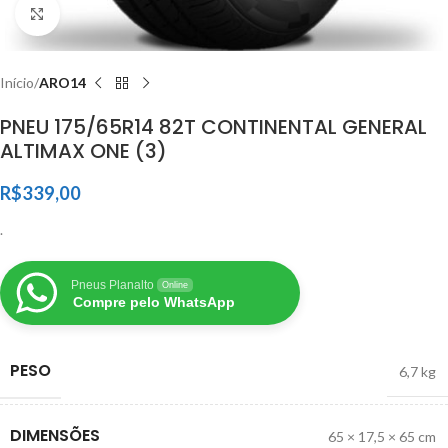
Clique para ampliar
Início
ARO14
PNEU 175/65R14 82T CONTINENTAL GENERAL
ALTIMAX ONE (3)
R$
339,00
.
Pneus Planalto
Online
Compre pelo WhatsApp
PESO
6,7 kg
DIMENSÕES
65 × 17,5 × 65 cm