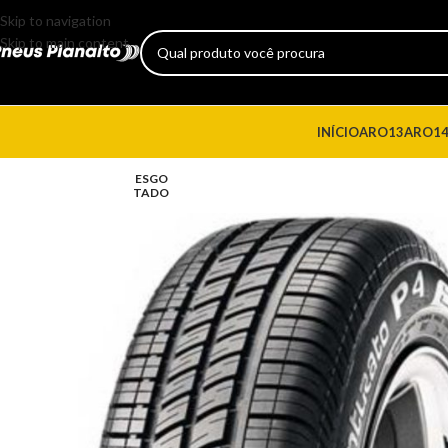
Skip to navigation
Skip to main content
INÍCIO
ARO13
ARO1
ESGO
TADO