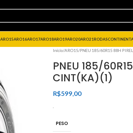
4
ARO15
ARO16
ARO17
ARO18
ARO19
ARO20
ARO21
RODAS
CONTINENT
Início
ARO15
PNEU 185/60R15 88H PIREL
PNEU 185/60R15 
CINT(KA)(1)
R$
599,00
.
PESO