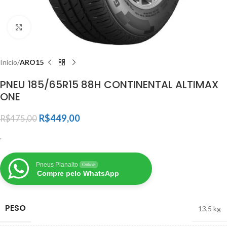
Clique para ampliar
Início
ARO15
PNEU 185/65R15 88H CONTINENTAL ALTIMAX
ONE
R$
449,00
R$
475,00
.
Pneus Planalto
Online
Compre pelo WhatsApp
PESO
13,5 kg