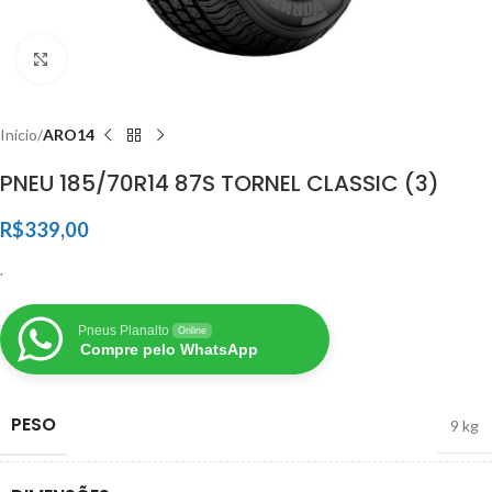
Clique para ampliar
Início
ARO14
PNEU 185/70R14 87S TORNEL CLASSIC (3)
R$
339,00
.
Pneus Planalto
Online
Compre pelo WhatsApp
PESO
9 kg