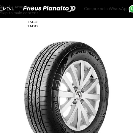
Skip to navigation
Compre pelo WhatsApp
MENU
Skip to main content
ESGO
TADO