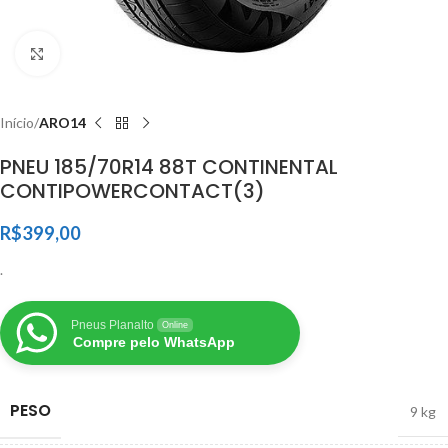
Clique para ampliar
Início
ARO14
PNEU 185/70R14 88T CONTINENTAL
CONTIPOWERCONTACT(3)
R$
399,00
.
Pneus Planalto
Online
Compre pelo WhatsApp
PESO
9 kg