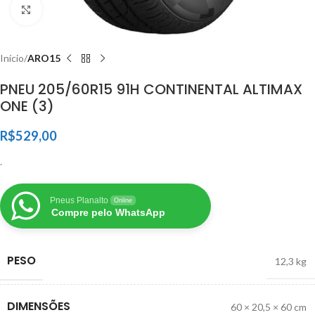
Clique para ampliar
Início
ARO15
PNEU 205/60R15 91H CONTINENTAL ALTIMAX
ONE (3)
R$
529,00
.
Pneus Planalto
Online
Compre pelo WhatsApp
PESO
12,3 kg
DIMENSÕES
60 × 20,5 × 60 cm