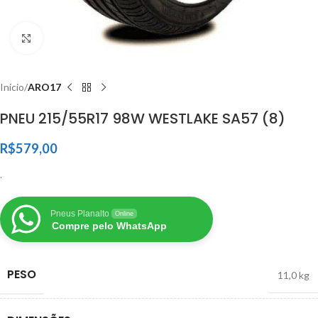
Clique para ampliar
Início
ARO17
PNEU 215/55R17 98W WESTLAKE SA57 (8)
R$
579,00
.
Pneus Planalto
Online
Compre pelo WhatsApp
PESO
11,0 kg