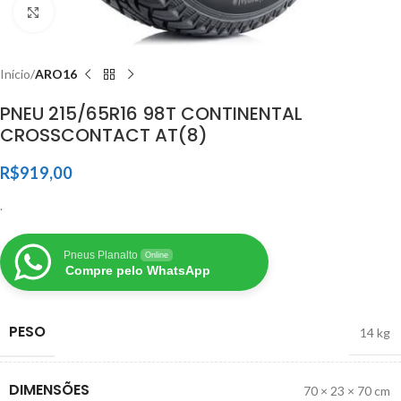
Clique para ampliar
Início
ARO16
PNEU 215/65R16 98T CONTINENTAL
CROSSCONTACT AT(8)
R$
919,00
.
Pneus Planalto
Online
Compre pelo WhatsApp
PESO
14 kg
DIMENSÕES
70 × 23 × 70 cm