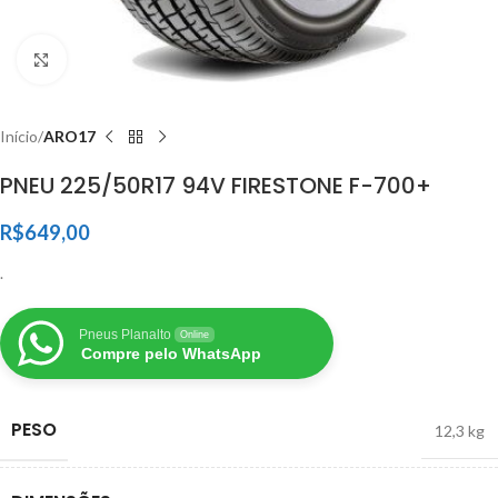
Clique para ampliar
Início
ARO17
PNEU 225/50R17 94V FIRESTONE F-700+
R$
649,00
.
Pneus Planalto
Online
Compre pelo WhatsApp
PESO
12,3 kg