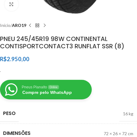
Clique para ampliar
Início
ARO19
PNEU 245/45R19 98W CONTINENTAL
CONTISPORTCONTACT3 RUNFLAT SSR (8)
R$
2.950,00
.
Pneus Planalto
Online
Compre pelo WhatsApp
PESO
16 kg
DIMENSÕES
72 × 26 × 72 cm