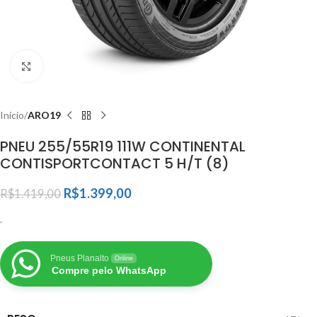
Clique para ampliar
Início
ARO19
PNEU 255/55R19 111W CONTINENTAL
CONTISPORTCONTACT 5 H/T (8)
R$
1.399,00
R$
1.419,00
.
Pneus Planalto
Online
Compre pelo WhatsApp