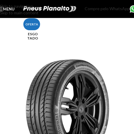
Skip to navigation
Compre pelo WhatsApp
MENU
Skip to main content
OFERTA
ESGO
TADO