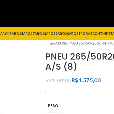
4
ARO15
ARO16
ARO17
ARO18
ARO19
ARO20
ARO21
RODAS
CONTINENT
Início
ARO20
PNEU 265/50R20 107H MICH
PNEU 265/50R20
A/S (8)
R$
1.575,00
R$
1.599,00
.
PESO