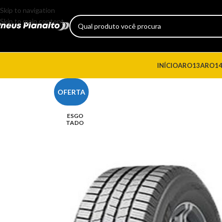
Skip to navigation
Skip to main content
INÍCIO
ARO13
ARO1
OFERTA
ESGO
TADO