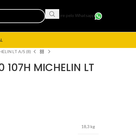
Compre pelo Whatsapp
AL
ELIN LT A/S (8)
 107H MICHELIN LT
18,3 kg