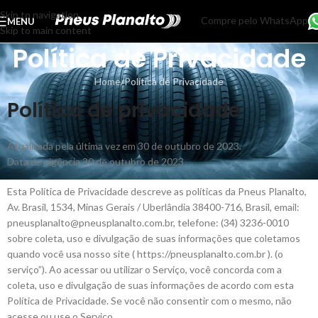
Skip to navigation
Compre pelo WhatsApp
MENU
Skip to main content
Política de Privacidade
Home
Política de Privacidade
Política de privacidade
Atualizada pela última vez em 30 de outubro de 2023.
Data de vigência 30 de outubro de 2023
Esta Política de Privacidade descreve as políticas da Pneus Planalto,
Av. Brasil, 1534, Minas Gerais / Uberlândia 38400-716, Brasil, email:
pneusplanalto@pneusplanalto.com.br, telefone: (34) 3236-0010
sobre coleta, uso e divulgação de suas informações que coletamos
quando você usa nosso site ( https://pneusplanalto.com.br ). (o
serviço”). Ao acessar ou utilizar o Serviço, você concorda com a
coleta, uso e divulgação de suas informações de acordo com esta
Política de Privacidade. Se você não consentir com o mesmo, não
acesse ou use o Serviço.