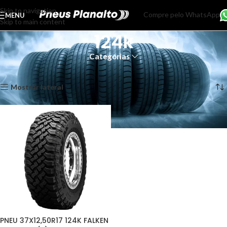
Skip to navigation
Compre pelo WhatsApp
MENU
Skip to main content
124k
Categorias
Início
Produtos marcados com a tag “124k”
Exibindo um único resultado
Mostrar lateral
PNEU 37X12,50R17 124K FALKEN