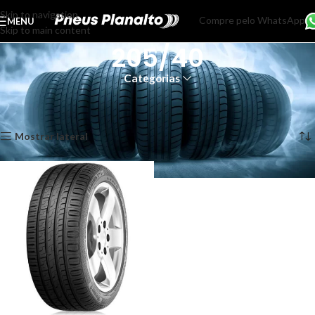
Skip to navigation
Compre pelo WhatsApp
MENU
Skip to main content
205/40
Categorias
Início
Produtos marcados com a tag “205/40”
Exibindo um único resultado
Mostrar lateral