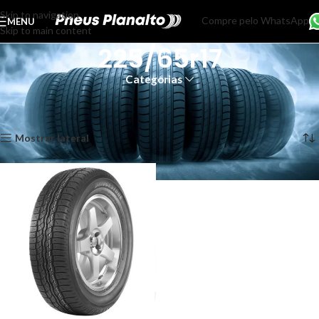
Skip to navigation
Compre pelo WhatsApp
MENU
Skip to main content
225/65r17
Categorias
Início
Produtos marcados com a tag “225/65r17”
Exibindo um único resultado
Mostrar lateral