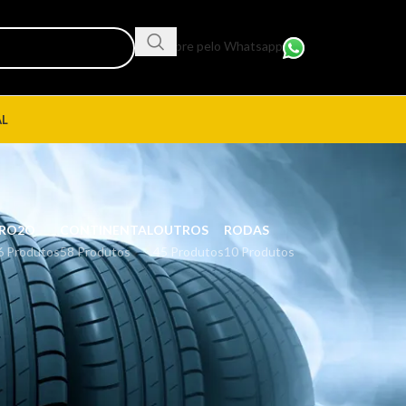
Compre pelo Whatsapp
AL
RO2O
CONTINENTAL
OUTROS
RODAS
6 Produtos
58 Produtos
45 Produtos
10 Produtos
18
24