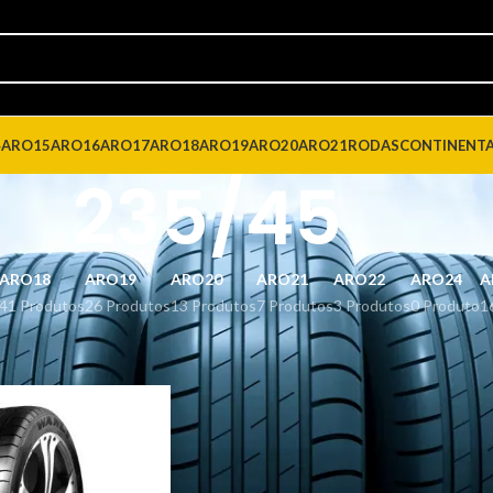
4
ARO15
ARO16
ARO17
ARO18
ARO19
ARO20
ARO21
RODAS
CONTINENT
235/45
ARO18
ARO19
ARO20
ARO21
ARO22
ARO24
A
41 Produtos
26 Produtos
13 Produtos
7 Produtos
3 Produtos
0 Produto
1
dos com a tag “235/45”
Mostrar
9
12