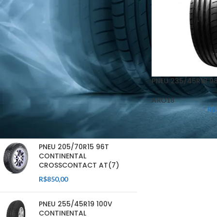
PNEU 235/45R18 9
FILTRAR
ARO18
R$
PRODUTOS EM DESTAQUE
PNEU 205/70R15 96T
CONTINENTAL
CROSSCONTACT AT(7)
R$
850,00
PNEU 255/45R19 100V
CONTINENTAL