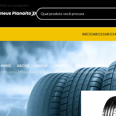
Skip to navigation
Skip to main content
INÍCIO
ARO13
ARO1
49401
ARO13
ARO14
ARO15
ARO16
ARO17
0 Produto
7 Produtos
42 Produtos
77 Produtos
52 Produtos
47 Produtos
CATEGORIAS DE PRODUTO
Início
Produtos marca
FILTRAR POR PREÇO