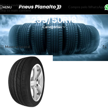
Skip to navigation
Compre pelo WhatsApp
MENU
Skip to main content
235/50R18
Categorias
Início
Produtos marcados com a tag “235/50R18”
Exibindo um único resultado
Mostrar lateral