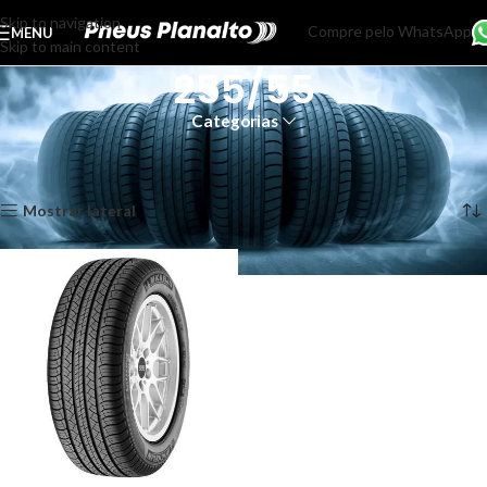
Skip to navigation
Compre pelo WhatsApp
MENU
Skip to main content
255/55
Categorias
Início
Produtos marcados com a tag “255/55”
Exibindo um único resultado
Mostrar lateral