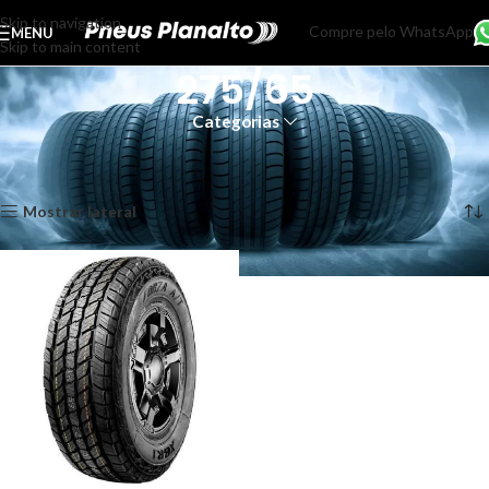
Skip to navigation
Compre pelo WhatsApp
MENU
Skip to main content
275/65
Categorias
Início
Produtos marcados com a tag “275/65”
Exibindo um único resultado
Mostrar lateral