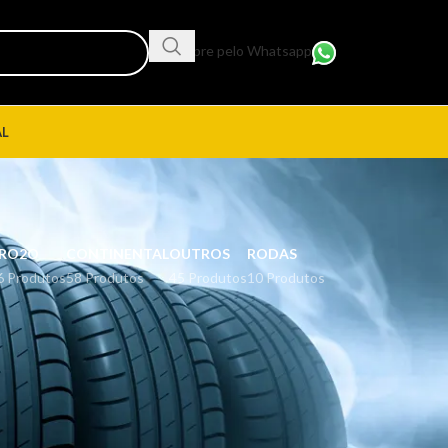
Compre pelo Whatsapp
AL
RO2O
CONTINENTAL
OUTROS
RODAS
6 Produtos
58 Produtos
45 Produtos
10 Produtos
18
24