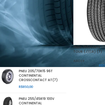
FILTRAR
PNEU 255/55R19 11
TOUR (J)(LR) (7)
ARO19
PRODUTOS EM DESTAQUE
R$
1
PNEU 205/70R15 96T
CONTINENTAL
CROSSCONTACT AT(7)
R$
850,00
PNEU 255/45R19 100V
CONTINENTAL