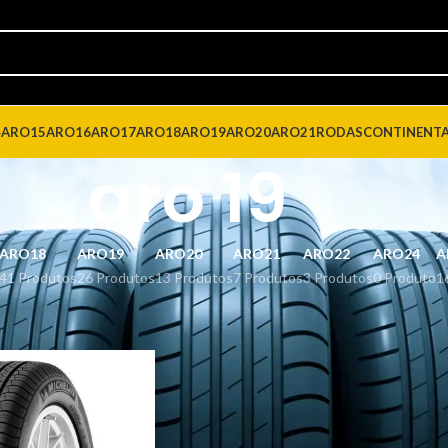
4
ARO15
ARO16
ARO17
ARO18
ARO19
ARO20
ARO21
RODAS
CONTINENT
aro 19
ARO18
ARO19
ARO20
ARO21
ARO22
ARO24
A
41 Produtos
26 Produtos
13 Produtos
7 Produtos
3 Produtos
0 Produto
1
dos com a tag “aro 19”
Mostrar
9
12