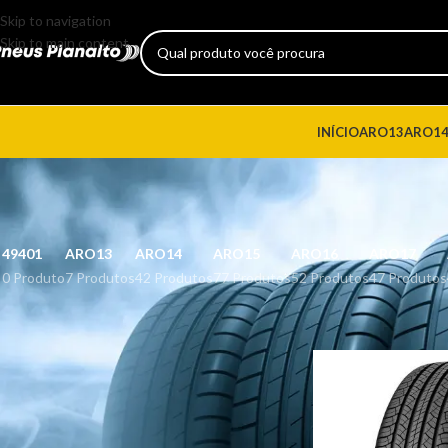
Skip to navigation
Skip to main content
INÍCIO
ARO13
ARO1
49401
ARO13
ARO14
ARO15
ARO16
ARO17
0 Produto
7 Produtos
42 Produtos
77 Produtos
52 Produtos
47 Produtos
CATEGORIAS DE PRODUTO
Início
Produtos marca
FILTRAR POR PREÇO