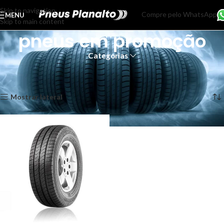
Skip to navigation
Compre pelo WhatsApp
MENU
Skip to main content
pneus em promoção
Categorias
Início
Produtos marcados com a tag “pneus em promoção”
Exibindo um único resultado
Mostrar lateral