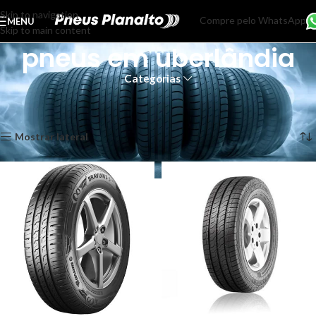
Skip to navigation
Compre pelo WhatsApp
MENU
Skip to main content
pneus em uberlândia
Categorias
Início
Produtos marcados com a tag “pneus em uberlândia”
Mostrando todos os 2 resultados
Mostrar lateral