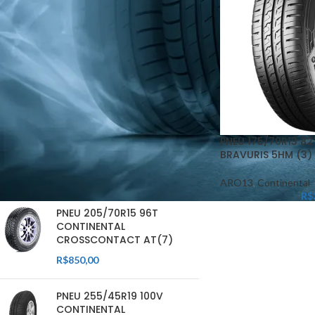
FILTRAR
PNEU 175/70R13 8
BRAVURIS 5HM (3)
ARO13
,
Continental
PRODUTOS EM DESTAQUE
R$
PNEU 205/70R15 96T
CONTINENTAL
CROSSCONTACT AT(7)
R$
850,00
PNEU 255/45R19 100V
CONTINENTAL