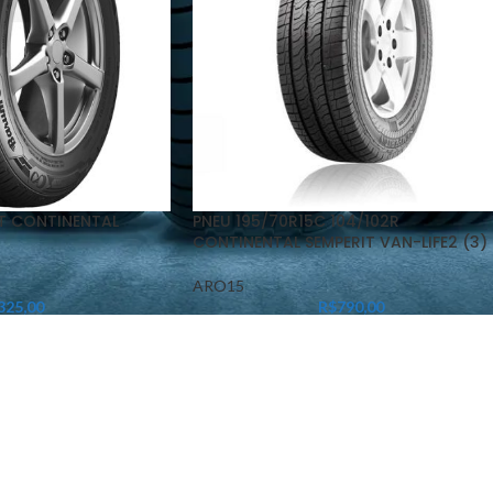
2T CONTINENTAL
PNEU 195/70R15C 104/102R
CONTINENTAL SEMPERIT VAN-LIFE2 (3)
ARO15
325,00
R$
790,00