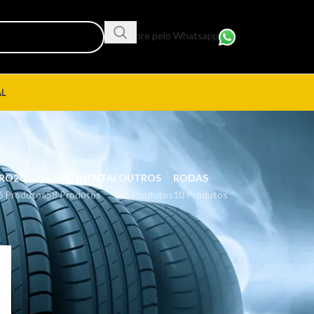
Compre pelo Whatsapp
AL
a
RO2O
CONTINENTAL
OUTROS
RODAS
6 Produtos
58 Produtos
45 Produtos
10 Produtos
18
24