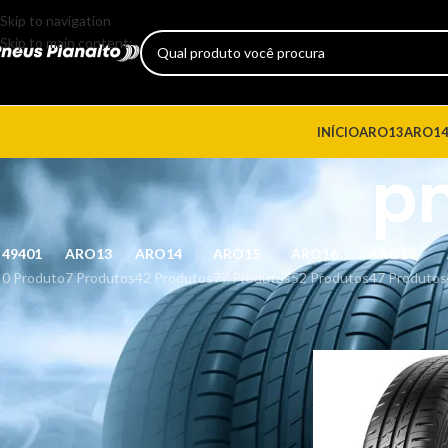
Skip to navigation
Skip to main content
INÍCIO
ARO13
ARO1
p
49401
ARO13
ARO14
ARO15
ARO16
ARO17
0 Produto
7 Produtos
42 Produtos
77 Produtos
52 Produtos
47 Produtos
CATEGORIAS DE PRODUTO
Início
Produtos marca
FILTRAR POR PREÇO