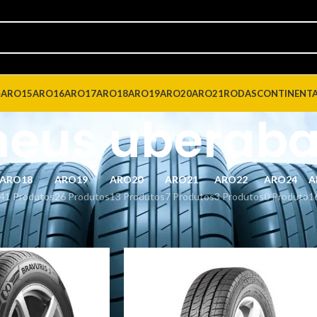
4
ARO15
ARO16
ARO17
ARO18
ARO19
ARO20
ARO21
RODAS
CONTINENT
neus uberab
ARO18
ARO19
ARO20
ARO21
ARO22
ARO24
A
41 Produtos
26 Produtos
13 Produtos
7 Produtos
3 Produtos
0 Produto
1
dos com a tag “pneus uberaba”
Mostrar
9
12