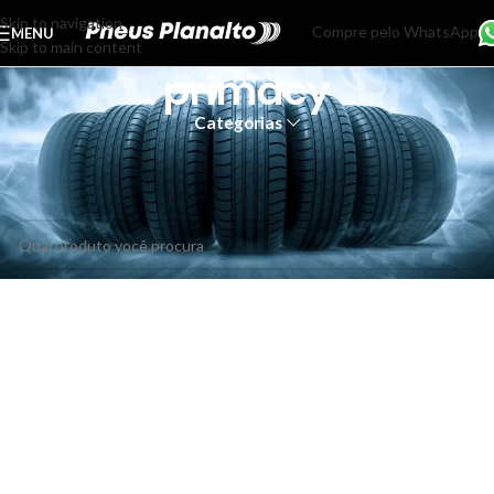
Skip to navigation
Compre pelo WhatsApp
MENU
Skip to main content
primacy
Categorias
Início
Produtos marcados com a tag “primacy”
Nenhum produto foi encontrado para a sua seleção.