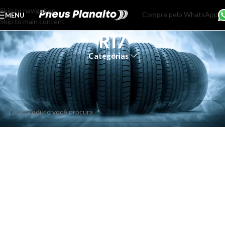
Skip to navigation
Compre pelo WhatsApp
MENU
Skip to main content
R17
Categorias
Início
Produtos marcados com a tag “R17”
Nenhum produto foi encontrado para a sua seleção.