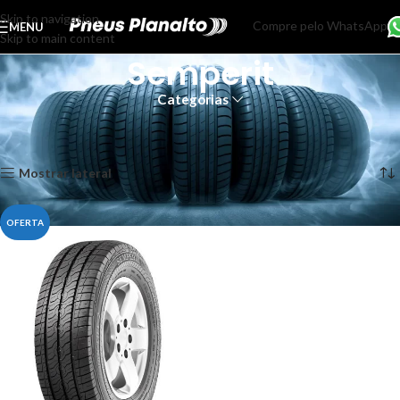
Skip to navigation
Compre pelo WhatsApp
MENU
Skip to main content
Semperit
Categorias
Início
Produtos marcados com a tag “Semperit”
Exibindo um único resultado
Mostrar lateral
OFERTA