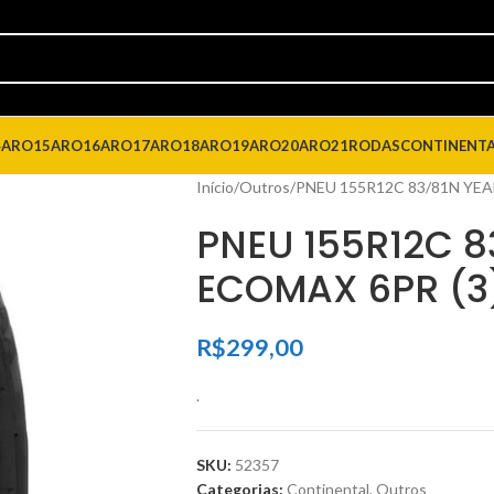
4
ARO15
ARO16
ARO17
ARO18
ARO19
ARO20
ARO21
RODAS
CONTINENT
Início
Outros
PNEU 155R12C 83/81N YEA
PNEU 155R12C 8
ECOMAX 6PR (3
R$
299,00
.
SKU:
52357
Categorias:
Continental
,
Outros