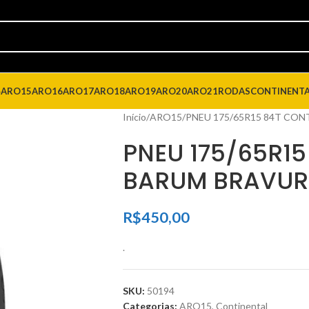
4
ARO15
ARO16
ARO17
ARO18
ARO19
ARO20
ARO21
RODAS
CONTINENT
Início
ARO15
PNEU 175/65R15 84T CON
PNEU 175/65R15
BARUM BRAVURI
R$
450,00
.
SKU:
50194
Categorias:
ARO15
,
Continental