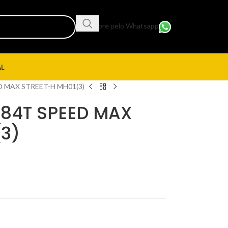
Compre pelo Whatsapp
AL
D MAX STREET-H MH01(3)
 84T SPEED MAX
(3)