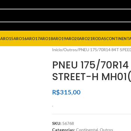
4
ARO15
ARO16
ARO17
ARO18
ARO19
ARO20
ARO21
RODAS
CONTINENT
Início
Outros
PNEU 175/70R14 84T SPEE
PNEU 175/70R14
STREET-H MH01
R$
315,00
.
SKU:
56768
Categorias:
Continental
,
Outros