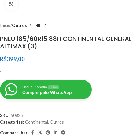
Clique para ampliar
Início
Outros
PNEU 185/60R15 88H CONTINENTAL GENERAL
ALTIMAX (3)
R$
399,00
.
Pneus Planalto
Online
Compre pelo WhatsApp
SKU:
50825
Categorias:
Continental
,
Outros
Compartilhar: