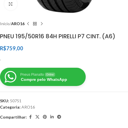
Clique para ampliar
Início
ARO16
PNEU 195/50R16 84H PIRELLI P7 CINT. (A6)
R$
759,00
.
Pneus Planalto
Online
Compre pelo WhatsApp
SKU:
50751
Categoria:
ARO16
Compartilhar: