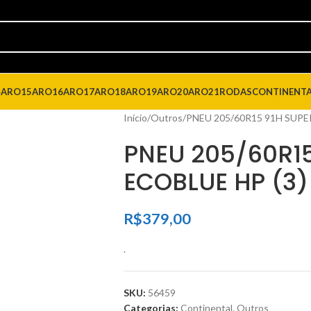
4
ARO15
ARO16
ARO17
ARO18
ARO19
ARO20
ARO21
RODAS
CONTINENT
Início
Outros
PNEU 205/60R15 91H SUPE
PNEU 205/60R15
ECOBLUE HP (3)
R$
379,00
.
SKU:
56459
Categorias:
Continental
,
Outros