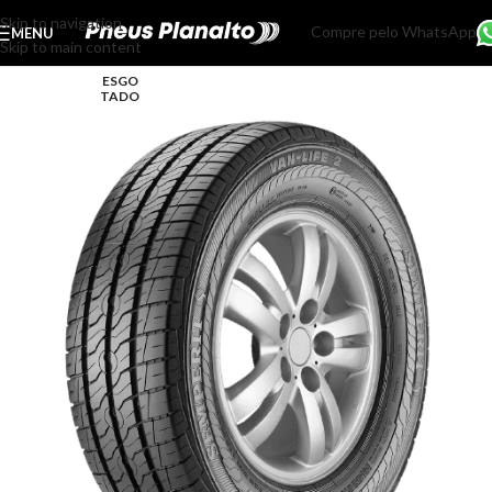
Skip to navigation
Compre pelo WhatsApp
MENU
Skip to main content
ESGO
TADO