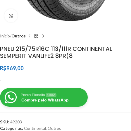
Clique para ampliar
Início
Outros
PNEU 215/75R16C 113/111R CONTINENTAL
SEMPERIT VANLIFE2 8PR(8
R$
969,00
.
Pneus Planalto
Online
Compre pelo WhatsApp
SKU:
49203
Categorias:
Continental
,
Outros