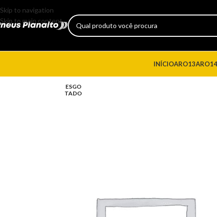
Skip to navigation
Skip to main content
INÍCIO
ARO13
ARO1
ESGO
TADO