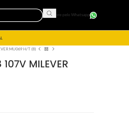
Compre pelo Whatsapp
AL
VER MU069 H/T (8)
 107V MILEVER