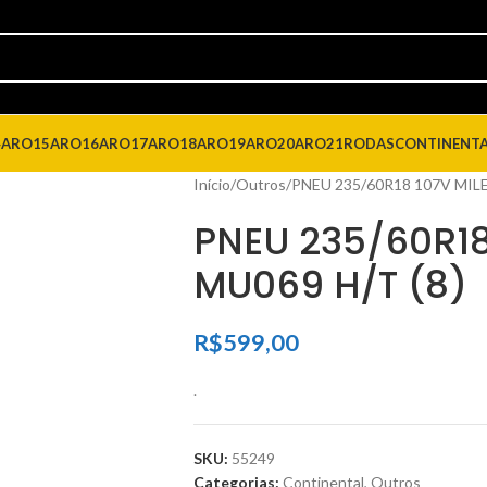
4
ARO15
ARO16
ARO17
ARO18
ARO19
ARO20
ARO21
RODAS
CONTINENT
Início
Outros
PNEU 235/60R18 107V MILE
PNEU 235/60R18
MU069 H/T (8)
R$
599,00
.
SKU:
55249
Categorias:
Continental
,
Outros