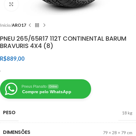
Clique para ampliar
Início
ARO17
PNEU 265/65R17 112T CONTINENTAL BARUM
BRAVURIS 4X4 (8)
R$
889,00
.
Pneus Planalto
Online
Compre pelo WhatsApp
PESO
18 kg
DIMENSÕES
79 × 28 × 79 cm