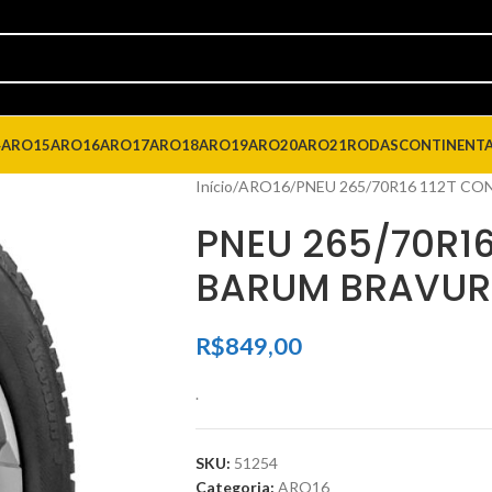
4
ARO15
ARO16
ARO17
ARO18
ARO19
ARO20
ARO21
RODAS
CONTINENT
Início
ARO16
PNEU 265/70R16 112T CO
PNEU 265/70R16
BARUM BRAVURI
R$
849,00
.
SKU:
51254
Categoria:
ARO16